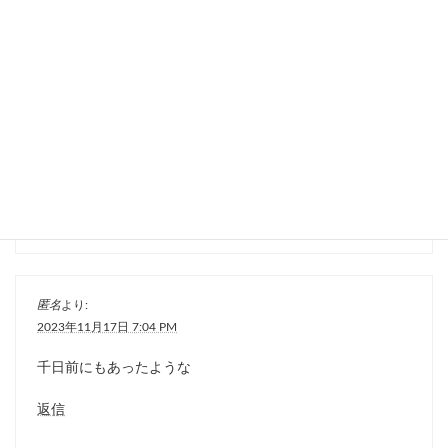
豆大福
より:
2023年11月16日 6:15 PM
東京より大阪の方が交渉しやすいね。助かりましたありが
とうございます。
返信
匿名
より:
2023年11月17日 7:04 PM
千日前にもあったような
返信