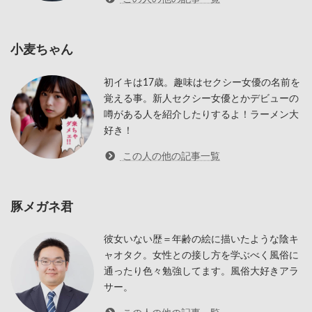
この人の他の記事一覧
鶴ちゃん
全身つるつるの鶴ちゃんです！元々は毛深か
ったんだけどね。今はVIOもぜーんぶツルツ
ル！女の本音聞いちゃう？元AV女優。まあま
あ変態。
この人の他の記事一覧
絶倫店長
肉棒バリカタ精液濃いめの脂マシマシ絶倫店
長です！信条はとにかく諦めない！アタック
し続ける！オナニー1日3発！こってりな記事
を書きます。